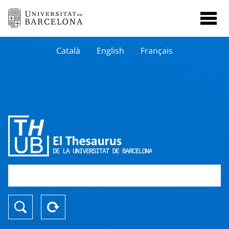
Català
English
Français