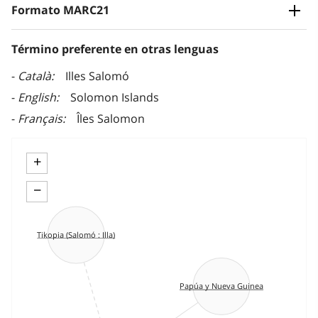
Formato MARC21
Término preferente en otras lenguas
Català
Illes Salomó
English
Solomon Islands
Français
Îles Salomon
+
−
Tikopia (Salomó : Illa)
Papúa y Nueva Guinea