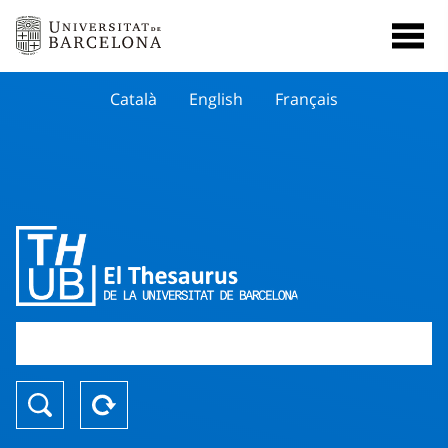
Català
English
Français