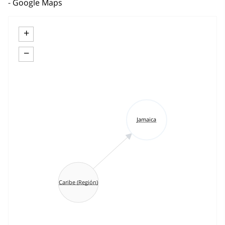
Google Maps
+
−
Jamaica
Caribe (Región)