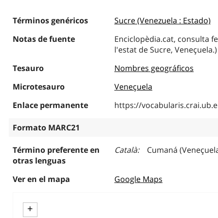
Términos genéricos
Sucre (Venezuela : Estado)
Notas de fuente
Enciclopèdia.cat, consulta fe
l'estat de Sucre, Veneçuela.)
Tesauro
Nombres geográficos
Microtesauro
Veneçuela
Enlace permanente
https://vocabularis.crai.u
Formato MARC21
Término preferente en
Català
Cumaná (Veneçuel
otras lenguas
Ver en el mapa
Google Maps
+