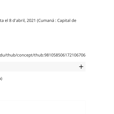
ta el 8 d'abril, 2021 (Cumaná : Capital de
b.edu/thub/concept/thub:981058506172106706
a)