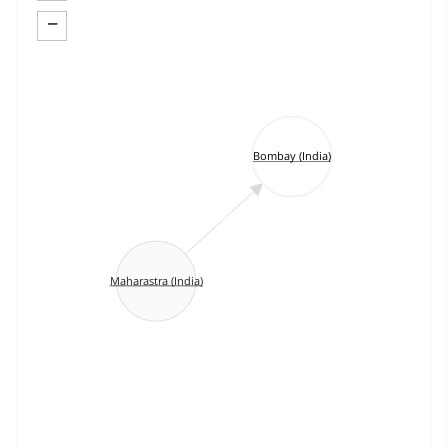
−
Bombay (India)
Maharastra (India)