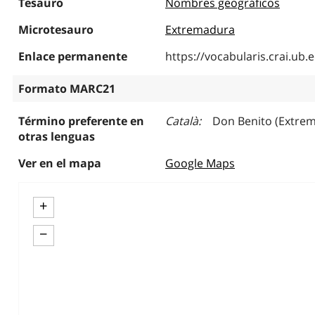
Tesauro
Nombres geográficos
Microtesauro
Extremadura
Enlace permanente
https://vocabularis.crai.u
Formato MARC21
Término preferente en
Català
Don Benito (Extre
otras lenguas
Ver en el mapa
Google Maps
+
−