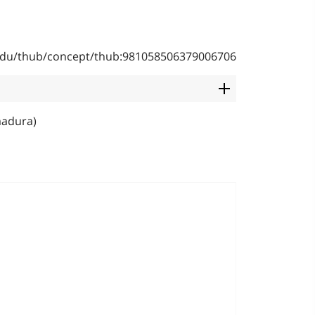
b.edu/thub/concept/thub:981058506379006706
madura)