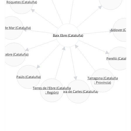
Roquetes (Cataluña)
la de Mar (Cataluña)
Aldover (Cata
Baix Ebre (Cataluña)
Deltebre (Cataluña)
Perelló (Cataluñ
Paüls (Cataluña)
Tarragona (Cataluña
: Provincia)
Terres de l'Ebre (Cataluña
Alfara de Carles (Cataluña)
: Región)