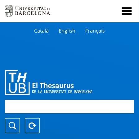
Català
English
Français