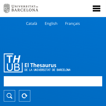
Català
English
Français