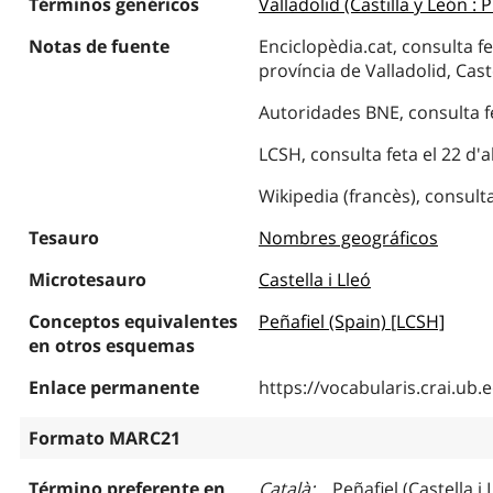
Términos genéricos
Valladolid (Castilla y León : 
Notas de fuente
Enciclopèdia.cat, consulta fet
província de Valladolid, Castel
Autoridades BNE, consulta fet
LCSH, consulta feta el 22 d'a
Wikipedia (francès), consulta 
Tesauro
Nombres geográficos
Microtesauro
Castella i Lleó
Conceptos equivalentes
Peñafiel (Spain) [LCSH]
en otros esquemas
Enlace permanente
https://vocabularis.crai.u
Formato MARC21
Término preferente en
Català
Peñafiel (Castella i 