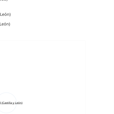
y León)
-León)
l (Castilla y León)