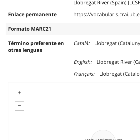
Llobregat River (Spain) [LCS
Enlace permanente
https://vocabularis.crai.u
Formato MARC21
Término preferente en
Català
Llobregat (Cataluny
otras lenguas
English
Llobregat River (C
Français
Llobregat (Catalo
+
−
Anoia (Catalunya : Curs