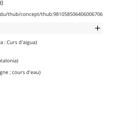
H]
b.edu/thub/concept/thub:981058506406006706
a : Curs d'aigua)
atalonia)
gne ; cours d'eau)