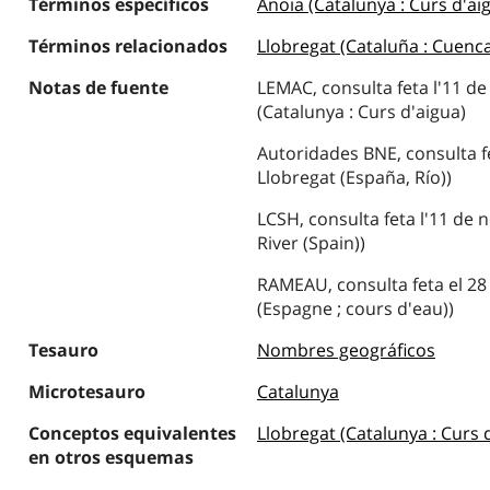
Términos específicos
Anoia (Catalunya : Curs d'ai
Términos relacionados
Llobregat (Cataluña : Cuenc
Notas de fuente
LEMAC, consulta feta l'11 d
(Catalunya : Curs d'aigua)
Autoridades BNE, consulta fe
Llobregat (España, Río))
LCSH, consulta feta l'11 de 
River (Spain))
RAMEAU, consulta feta el 28 
(Espagne ; cours d'eau))
Tesauro
Nombres geográficos
Microtesauro
Catalunya
Conceptos equivalentes
Llobregat (Catalunya : Curs 
en otros esquemas