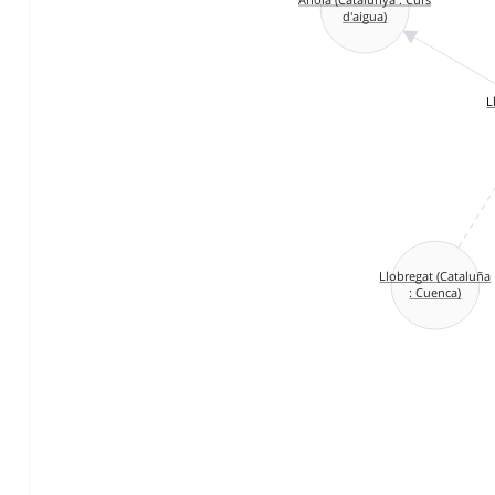
d'aigua)
L
Llobregat (Cataluña
: Cuenca)