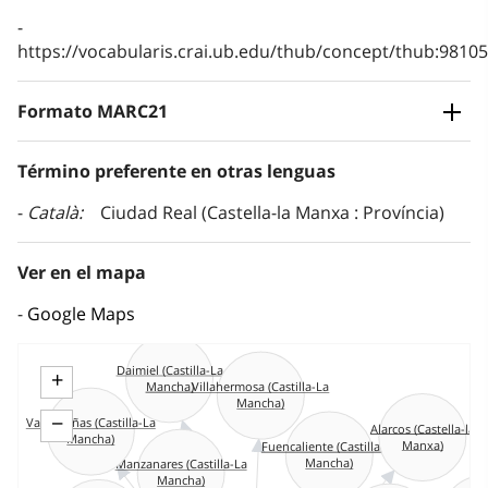
https://vocabularis.crai.ub.edu/thub/concept/thub:981
Formato MARC21
Término preferente en otras lenguas
Català
Ciudad Real (Castella-la Manxa : Província)
Ver en el mapa
Google Maps
Daimiel (Castilla-La
+
Villahermosa (Castilla-La
Mancha)
Mancha)
−
Valdepeñas (Castilla-La
Alarcos (Castella-la
Mancha)
Manxa)
Fuencaliente (Castilla-La
Mancha)
Manzanares (Castilla-La
Mancha)