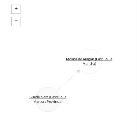
+
−
Molina de Aragón (Castilla-La
Mancha)
Guadalajara (Castella-la
Manxa : Província)