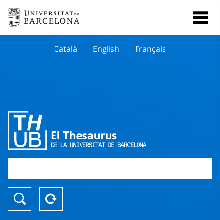
Català
English
Français