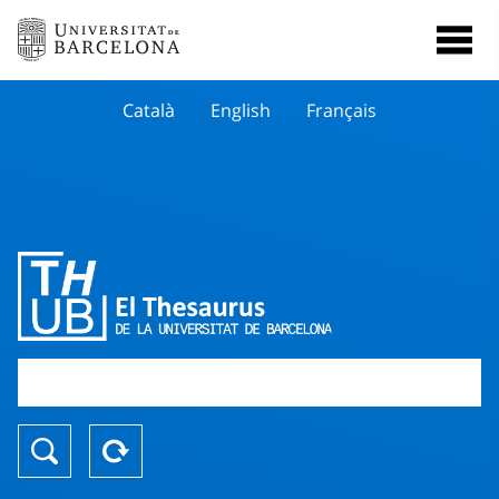
Català
English
Français