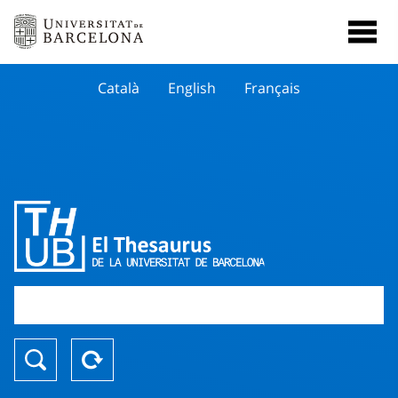
Català
English
Français