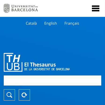
Català
English
Français