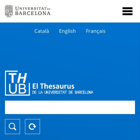
Català
English
Français