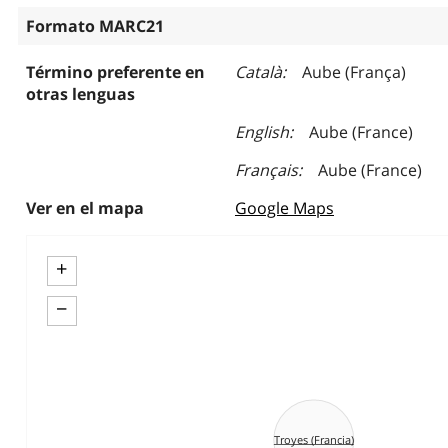
Formato MARC21
Término preferente en
Català
Aube (França)
otras lenguas
English
Aube (France)
Français
Aube (France)
Ver en el mapa
Google Maps
+
−
Troyes (Francia)