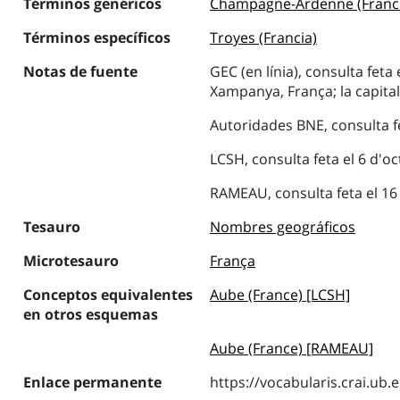
Términos genéricos
Champagne-Ardenne (Franci
Términos específicos
Troyes (Francia)
Notas de fuente
GEC (en línia), consulta feta
Xampanya, França; la capital
Autoridades BNE, consulta fe
LCSH, consulta feta el 6 d'o
RAMEAU, consulta feta el 16 
Tesauro
Nombres geográficos
Microtesauro
França
Conceptos equivalentes
Aube (France) [LCSH]
en otros esquemas
Aube (France) [RAMEAU]
Enlace permanente
https://vocabularis.crai.u