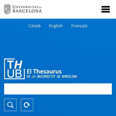
Català
English
Français