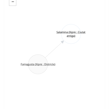
−
Salamina (Xipre : Ciutat
antiga)
Famagusta (Xipre : Districte)