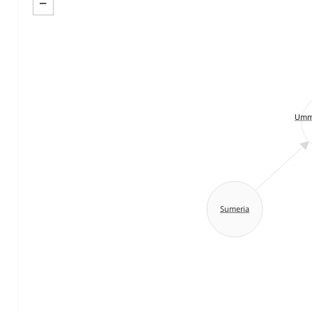
−
Umma
Sumeria