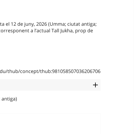
ta el 12 de juny, 2026 (Umma; ciutat antiga;
corresponent a l’actual Tall Jukha, prop de
b.edu/thub/concept/thub:981058507036206706
 antiga)