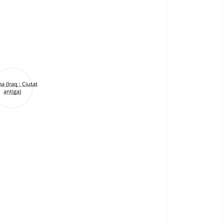
 (Iraq : Ciutat
antiga)