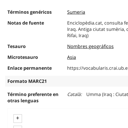
Términos genéricos
Sumeria
Notas de fuente
Enciclopèdia.cat, consulta fe
Iraq. Antiga ciutat sumèria, 
Rifai, Iraq)
Tesauro
Nombres geográficos
Microtesauro
Asia
Enlace permanente
https://vocabularis.crai.u
Formato MARC21
Término preferente en
Català
Umma (Iraq : Ciutat
otras lenguas
+