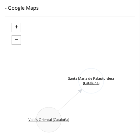
Google Maps
+
−
Santa Maria de Palautordera
(Cataluña)
Vallès Oriental (Cataluña)