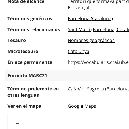
Nota de alcance
Territori que formava part d
Provençals.
Términos genéricos
Barcelona (Cataluña)
Términos relacionados
Sant Martí (Barcelona, Catal
Tesauro
Nombres geográficos
Microtesauro
Catalunya
Enlace permanente
https://vocabularis.crai.u
Formato MARC21
Término preferente en
Català
Sagrera (Barcelona
otras lenguas
Ver en el mapa
Google Maps
+