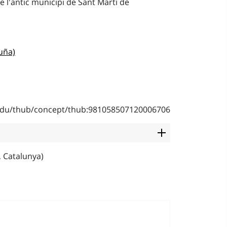
e l'antic municipi de Sant Martí de
uña)
b.edu/thub/concept/thub:981058507120006706
, Catalunya)