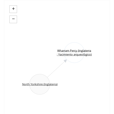
+
−
Wharram Percy (Inglaterra
: Yacimiento arqueológico)
North Yorkshire (Inglaterra)