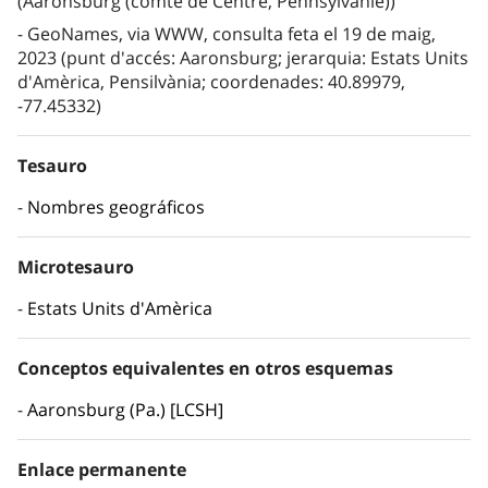
(Aaronsburg (comté de Centre, Pennsylvanie))
GeoNames, via WWW, consulta feta el 19 de maig,
2023 (punt d'accés: Aaronsburg; jerarquia: Estats Units
d'Amèrica, Pensilvània; coordenades: 40.89979,
-77.45332)
Tesauro
Nombres geográficos
Microtesauro
Estats Units d'Amèrica
Conceptos equivalentes en otros esquemas
Aaronsburg (Pa.) [LCSH]
Enlace permanente