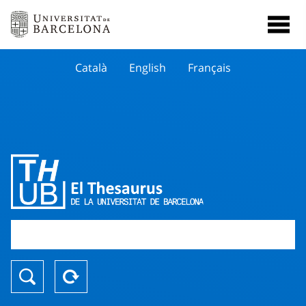
Català
English
Français