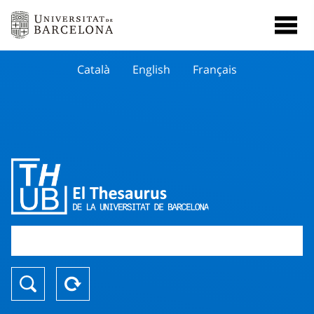
Català
English
Français