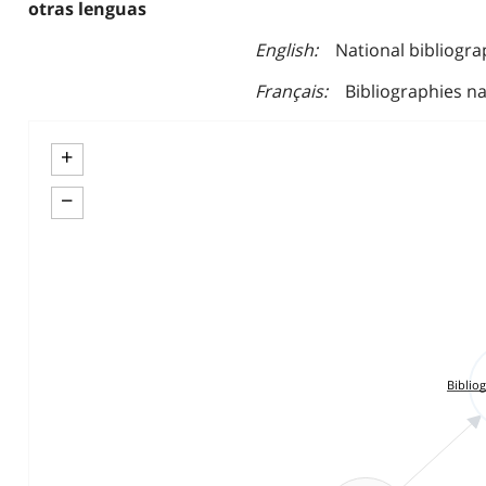
otras lenguas
English
National bibliogra
Français
Bibliographies na
+
−
Bibliog