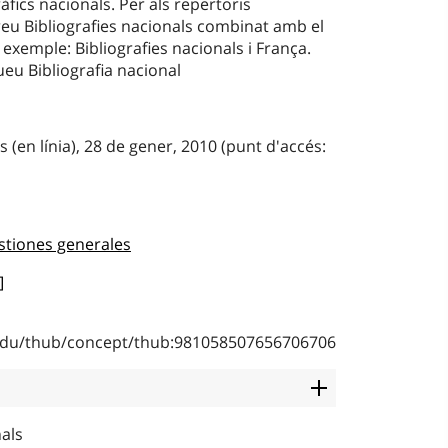
ràfics nacionals. Per als repertoris
reu Bibliografies nacionals combinat amb el
exemple: Bibliografies nacionals i França.
ueu Bibliografia nacional
 (en línia), 28 de gener, 2010 (punt d'accés:
stiones generales
]
b.edu/thub/concept/thub:981058507656706706
nals