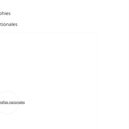
phies
tionales
rafías nacionales