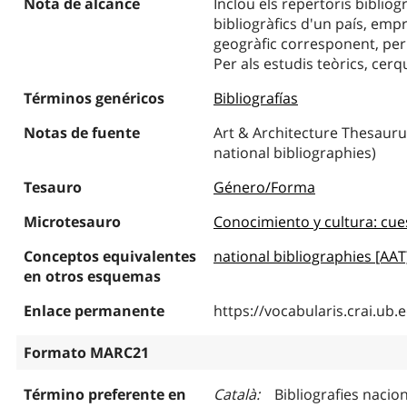
Nota de alcance
Inclou els repertoris bibliog
bibliogràfics d'un país, emp
geogràfic corresponent, per 
Per als estudis teòrics, cerq
Términos genéricos
Bibliografías
Notas de fuente
Art & Architecture Thesaurus
national bibliographies)
Tesauro
Género/Forma
Microtesauro
Conocimiento y cultura: cue
Conceptos equivalentes
national bibliographies [AAT
en otros esquemas
Enlace permanente
https://vocabularis.crai.u
Formato MARC21
Término preferente en
Català
Bibliografies nacio