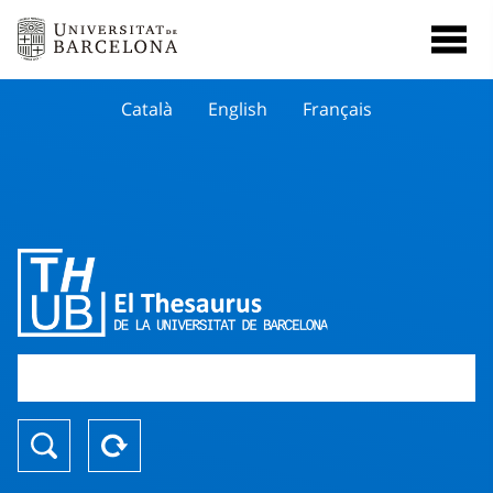
Català
English
Français