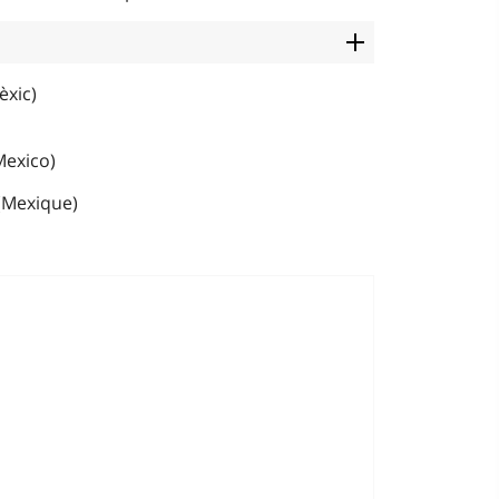
èxic)
(Mexico)
 (Mexique)