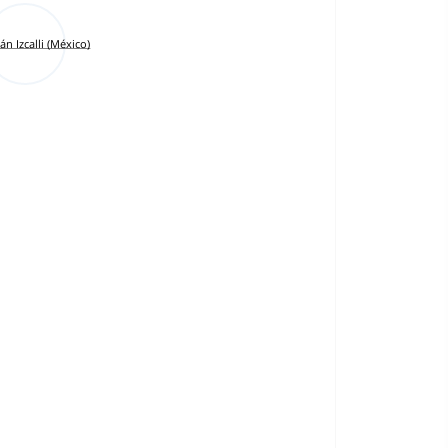
án Izcalli (México)