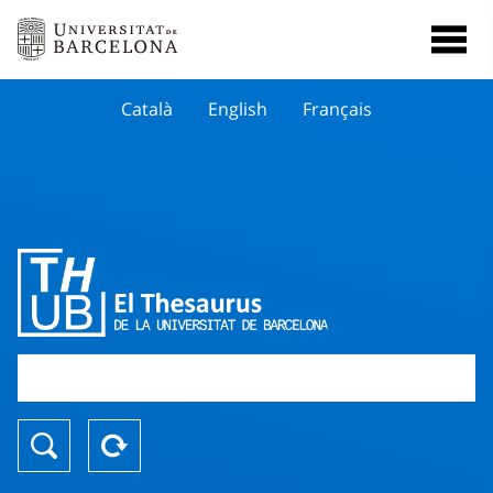
Català
English
Français