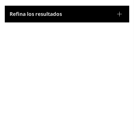
Refina los resultados
Tesauro
Nombres geográficos
Microtesauro
República del Sudan del Sud