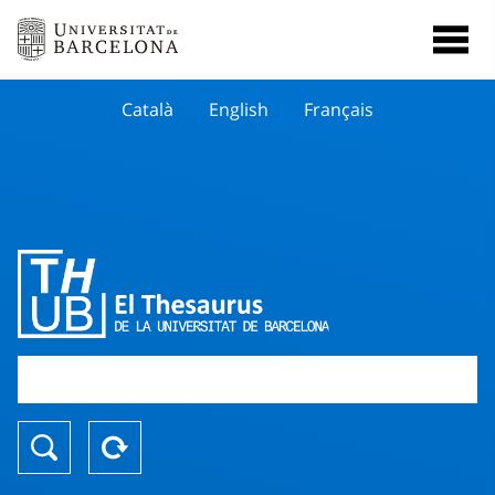
Català
English
Français