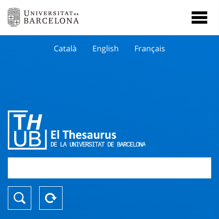
Català
English
Français