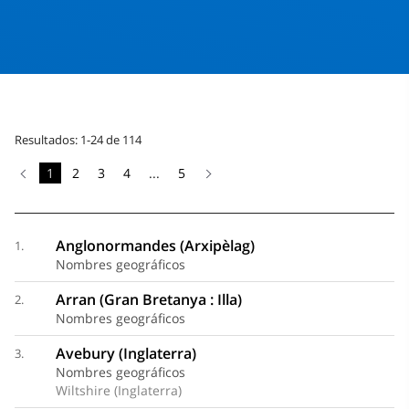
Resultados: 1-24 de 114
1
2
3
4
...
5
Anglonormandes (Arxipèlag)
1.
Nombres geográficos
Arran (Gran Bretanya : Illa)
2.
Nombres geográficos
Avebury (Inglaterra)
3.
Nombres geográficos
Wiltshire (Inglaterra)