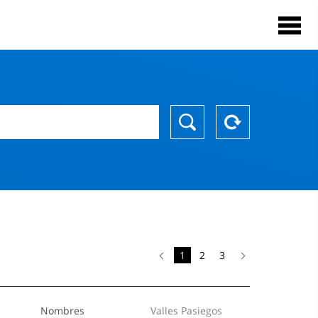
1
2
3
Nombres
Valles Pasiegos