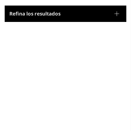
Refina los resultados
Tesauro
Nombres geográficos
Microtesauro
Països en vies de desenvolupament