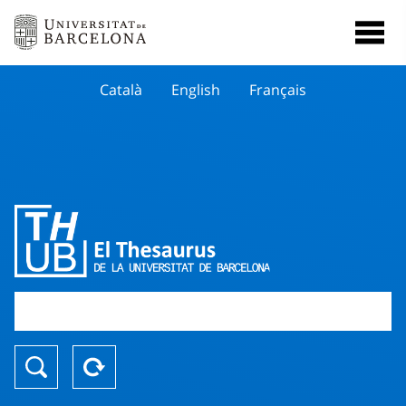
Català
English
Français