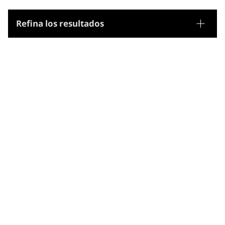
Refina los resultados
Tesauro
Nombres geográficos
Microtesauro
Tetis (Regió)