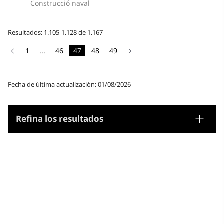
Construcció naval
Resultados: 1.105-1.128 de 1.167
1
...
46
47
48
49
Fecha de última actualización: 01/08/2026
Refina los resultados
Tesauro
Género/Forma
Materias
Microtesauro
Ingeniería y tecnología