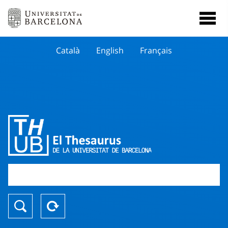
Català
English
Français