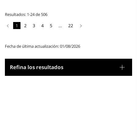
Resultados: 1-24 de 506
1
2
3
4
5
...
22
Fecha de última actualización: 01/08/2026
Refina los resultados
Tesauro
Género/Forma
Materias
Microtesauro
Informática