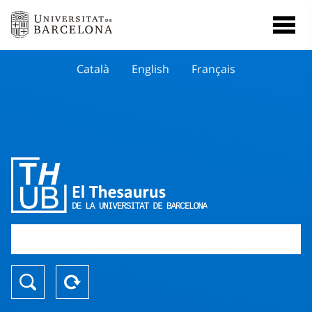
Català
English
Français