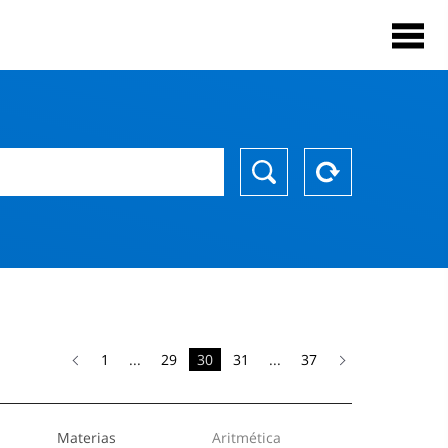
1
...
29
30
31
...
37
Materias
Aritmética