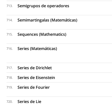
Semigrupos de operadores
713.
Semimartingalas (Matemáticas)
714.
Sequences (Mathematics)
715.
Series (Matemáticas)
716.
Series de Dirichlet
717.
Series de Eisenstein
718.
Series de Fourier
719.
Series de Lie
720.