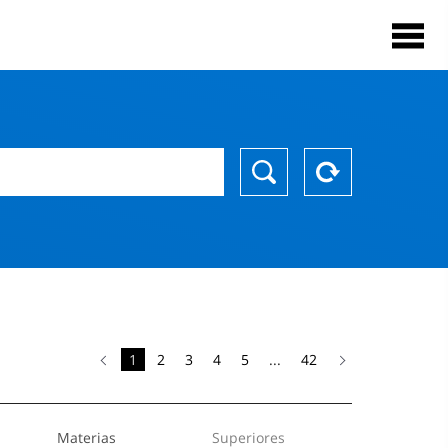
1
2
3
4
5
...
42
Materias
Superiores