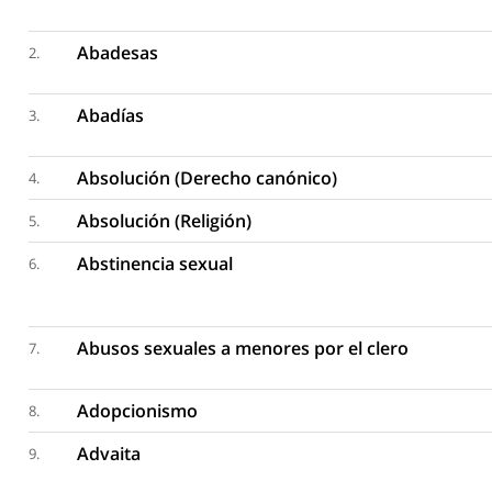
Abadesas
2.
Abadías
3.
Absolución (Derecho canónico)
4.
Absolución (Religión)
5.
Abstinencia sexual
6.
Abusos sexuales a menores por el clero
7.
Adopcionismo
8.
Advaita
9.