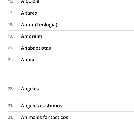
Alquibla
16.
Altares
17.
Amor (Teología)
18.
Amoraim
19.
Anabaptistas
20.
Anata
21.
Ángeles
22.
Ángeles custodios
23.
Animales fantásticos
24.