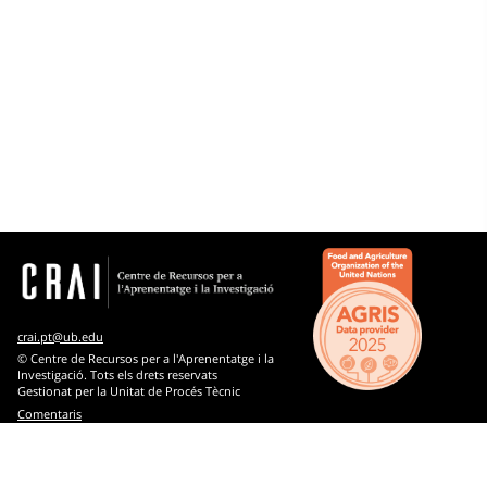
Materias
Microtesauro
Trabajo social y asistencia social
Artes
Biblioteconomía y documentación
Biología
Ciencias económicas y empresariales
crai.pt@ub.edu
Ciencias sociales: demografía, sociología, estadística,
© Centre de Recursos per a l'Aprenentatge i la
política
Investigació. Tots els drets reservats
Gestionat per la Unitat de Procés Tècnic
Ciencias y tecnología agroalimentarias, agricultura,
Comentaris
silvicultura y zootecnia
Conocimiento y cultura: cuestiones generales