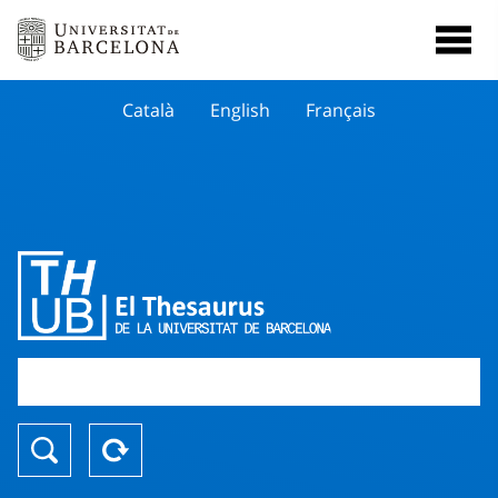
Català
English
Français