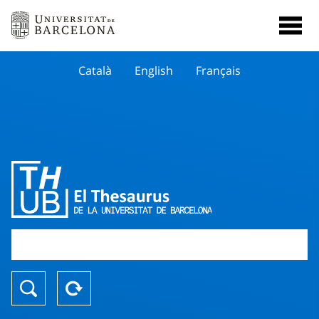
Català
English
Français