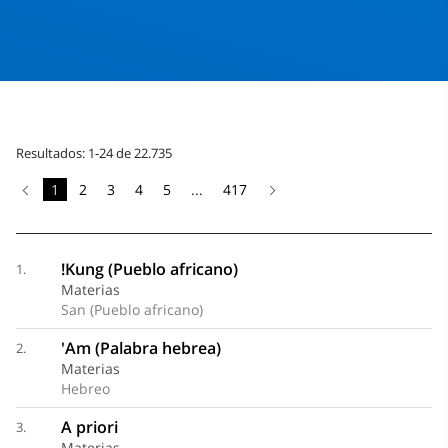
Resultados: 1-24 de 22.735
1
2
3
4
5
...
417
!Kung (Pueblo africano)
1.
Materias
San (Pueblo africano)
'Am (Palabra hebrea)
2.
Materias
Hebreo
A priori
3.
Materias