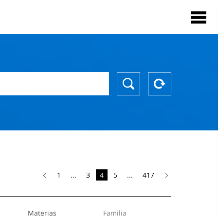
1
...
3
4
5
...
417
Materias
Familia