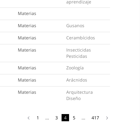
aprendizaje
Materias
Materias
Gusanos
Materias
Cerambícidos
Materias
Insecticidas
Pesticidas
Materias
Zoología
Materias
Arácnidos
Materias
Arquitectura
Diseño
1
...
3
4
5
...
417