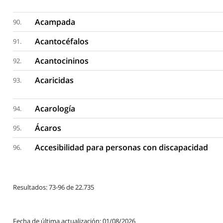
Acampada
90.
Acantocéfalos
91.
Acantocininos
92.
Acaricidas
93.
Acarología
94.
Ácaros
95.
Accesibilidad para personas con discapacidad
96.
Resultados: 73-96 de 22.735
Fecha de última actualización: 01/08/2026