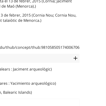
ta el 13 de febrer, 2015 (Cornia; Jaciment
l de Maó (Menorca).)
 13 de febrer, 2015 (Cornia Nou; Cornia Nou,
t talaiòtic de Menorca.)
b.edu/thub/concept/thub:981058505174006706
alears : Jaciment arqueològic)
ares : Yacimiento arqueológico)
, Balearic Islands)