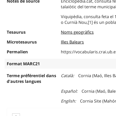
Notes de source
Enciclopèdia.cat, consulta fe
talaiòtic del terme municipa
Viquipèdia, consulta feta el
o Curnià Nou,[1] és un pobla
Tesaurus
Noms geogràfics
Microtesaurus
Illes Balears
Permalien
https://vocabularis.crai.u
Format MARC21
Terme préférentiel dans
Català
Cornia (Maó, Illes B
d'autres langues
Español
Cornia (Maó, Bale
English
Cornia Site (Mahón