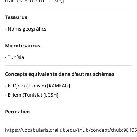
d'accés: El Djem (Tunisie))
Tesaurus
Noms geogràfics
Microtesaurus
Tunísia
Concepts équivalents dans d'autres schémas
El Djem (Tunisie) [RAMEAU]
El Jem (Tunisia) [LCSH]
Permalien
https://vocabularis.crai.ub.edu/thub/concept/thub:981