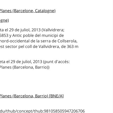
s Planes (Barcelone, Catalogne)
ogne)
a el 29 de juliol, 2013 (Vallvidrera;
853 y Antic poble del municipi de
nord-occidental de la serra de Collserola,
st sector pel coll de Vallvidrera, de 363 m
a el 29 de juliol, 2013 (punt d'accés:
 Planes (Barcelona, Barrio))
s Planes (Barcelona, Barrio) [BNE/A]
b.edu/thub/concept/thub:981058505947206706