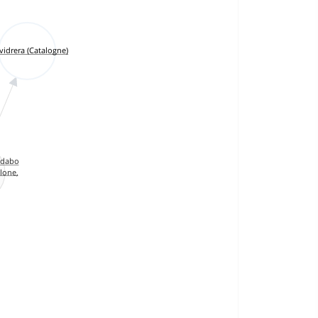
lvidrera (Catalogne)
bidabo
elone,