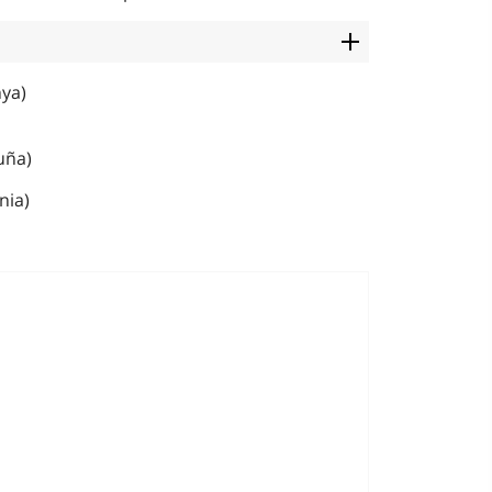
nya)
uña)
nia)