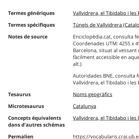
Termes génériques
Vallvidrera, el Tibidabo i le
Termes spécifiques
Túnels de Vallvidrera (Catal
Notes de source
Enciclopèdia.cat, consulta fet
Coordenades UTM: 4255 x 45
Barcelona, situat al vessant 
fàcilment accessible en aque
alt.)
Autoridades BNE, consulta fet
Vallvidrera, el Tibidabo i les
Tesaurus
Noms geogràfics
Microtesaurus
Catalunya
Concepts équivalents
Vallvidrera, el Tibidabo i le
dans d'autres schémas
Permalien
https://vocabularis.crai.u