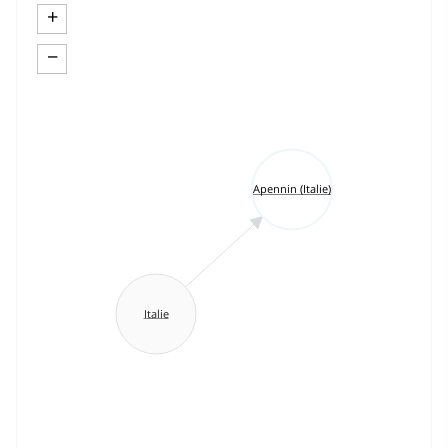
+
−
Apennin (Italie)
Italie