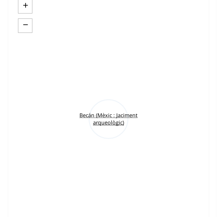
+
−
Becán (Mèxic : Jaciment
arqueològic)