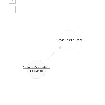
−
Dueñas (Castille-León)
Palencia (Castille-León
: province)