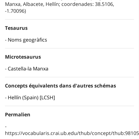
Manxa, Albacete, Hellín; coordenades: 38.5106,
-1.70096)
Tesaurus
Noms geogràfics
Microtesaurus
Castella-la Manxa
Concepts équivalents dans d'autres schémas
Hellín (Spain) [LCSH]
Permalien
https://vocabularis.crai.ub.edu/thub/concept/thub:981