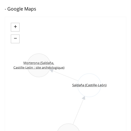
Google Maps
+
−
Morterona (Saldaña,
Castille-León : site archéologique)
Saldaña (Castille-León)