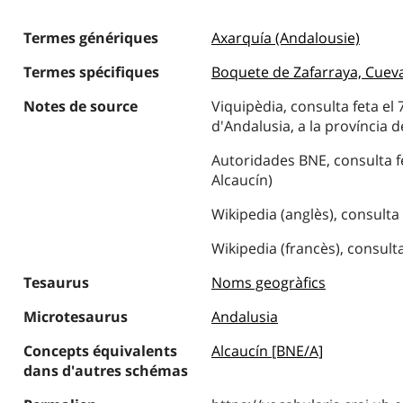
Termes génériques
Axarquía (Andalousie)
Termes spécifiques
Boquete de Zafarraya, Cueva
Notes de source
Viquipèdia, consulta feta el 
d'Andalusia, a la província d
Autoridades BNE, consulta fe
Alcaucín)
Wikipedia (anglès), consulta 
Wikipedia (francès), consulta
Tesaurus
Noms geogràfics
Microtesaurus
Andalusia
Concepts équivalents
Alcaucín [BNE/A]
dans d'autres schémas