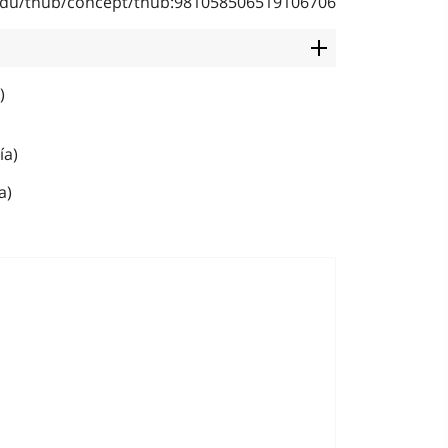
b.edu/thub/concept/thub:981058506519106706
)
ía)
a)