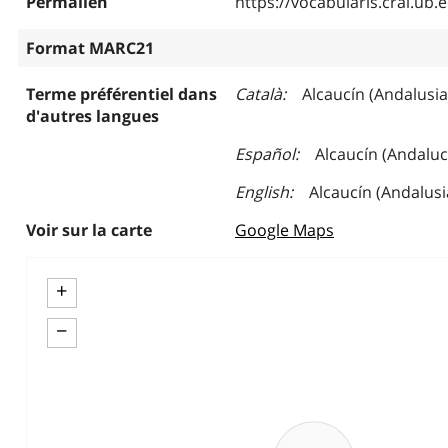
Permalien
https://vocabularis.crai.u
Format MARC21
Terme préférentiel dans
Català
Alcaucín (Andalusia
d'autres langues
Español
Alcaucín (Andaluc
English
Alcaucín (Andalusi
Voir sur la carte
Google Maps
+
−