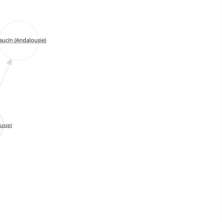
aucín (Andalousie)
usie)