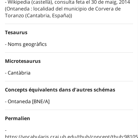
Wikipedia (castellà), consulta feta el 30 de maig, 2014
(Ontaneda : localidad del municipio de Corvera de
Toranzo (Cantabria, España))
Tesaurus
Noms geogràfics
Microtesaurus
Cantàbria
Concepts équivalents dans d'autres schémas
Ontaneda [BNE/A]
Permalien
https://vocabularis.crai.ub.edu/thub/concept/thub:981